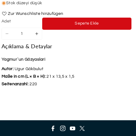
Stok düzeyi düşük
Zur Wunschliste hinzufügen
Adet
Sepete Ekle
Yagmur`un
Yagmur`un
Gözyaslari
Gözyaslari
Açıklama & Detaylar
için
için
adedi
adedi
azaltın
artırın
Yagmur`un Gözyaslari
Autor:
Ugur Gökbulut
Maße in cm (L × B × H):
21 x 13,5 x 1,5
Seitenanzahl:
220
F
I
Y
T