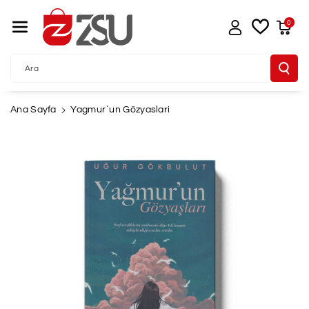
İçeriğe Atla
0
Ara
Ana Sayfa
Yagmur`un Gözyaslari
Ürün
Bilgisine
Atla