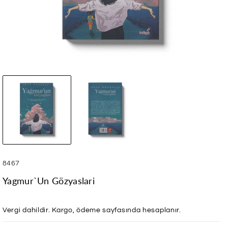
SKU:
8467
Yagmur`un Gözyaslari
Vergi dahildir.
Kargo
, ödeme sayfasında hesaplanır.