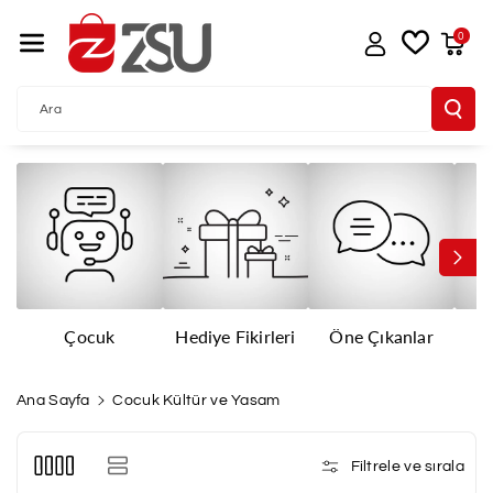
İçeriğe Atla
0
Ara
Çocuk
Hediye Fikirleri
Öne Çıkanlar
E
Ana Sayfa
Cocuk Kültür ve Yasam
Filtrele ve sırala