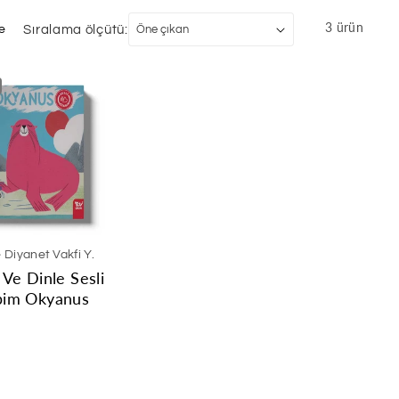
3 ürün
le
Sıralama ölçütü:
 Diyanet Vakfi Y.
Ve Dinle Sesli
bim Okyanus