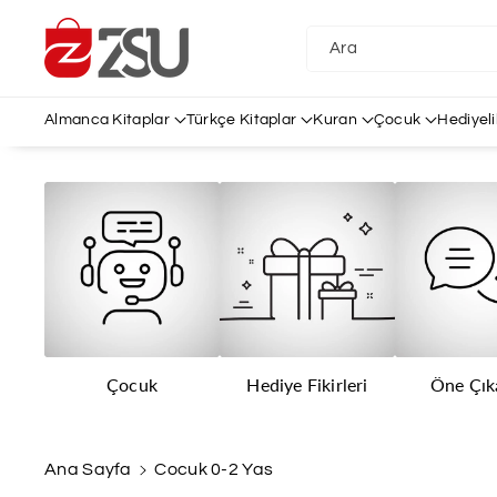
İçeriğe Atl
A
Ara
Almanca Kitaplar
Türkçe Kitaplar
Kuran
Çocuk
Hediyeli
Çocuk
Hediye Fikirleri
Öne Çık
Ana Sayfa
Cocuk 0-2 Yas