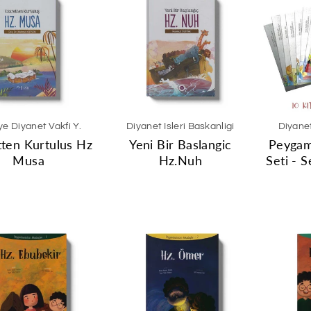
ye Diyanet Vakfi Y.
Diyanet Isleri Baskanligi
Diyanet
tten Kurtulus Hz
Yeni Bir Baslangic
Peygam
Musa
Hz.Nuh
Seti - S