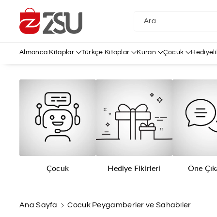
İçeriğe Atl
A
Ara
Almanca Kitaplar
Türkçe Kitaplar
Kuran
Çocuk
Hediyeli
Çocuk
Hediye Fikirleri
Öne Çık
Ana Sayfa
Cocuk Peygamberler ve Sahabiler