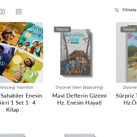
Filtrele
Tükendi
Tükendi
rböcegi Yayinlari
Diyanet Isleri Baskanligi
Diyanet
Sahabiler Enesin
Mavi Defterin Gizemi
Sürpriz 
Sirri 1 Set 1- 4
Hz. Enesin Hayati
Hz.Ö
Kitap