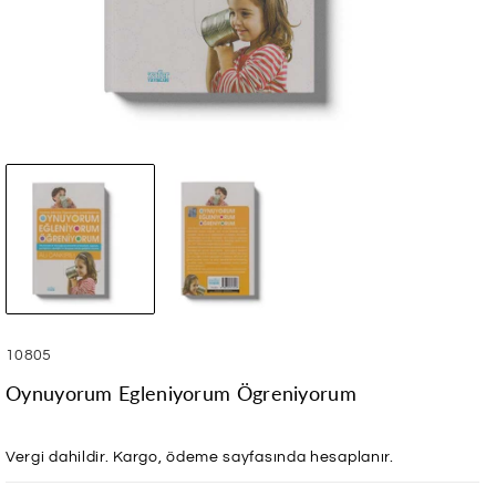
SKU:
10805
Oynuyorum Egleniyorum Ögreniyorum
Vergi dahildir.
Kargo
, ödeme sayfasında hesaplanır.