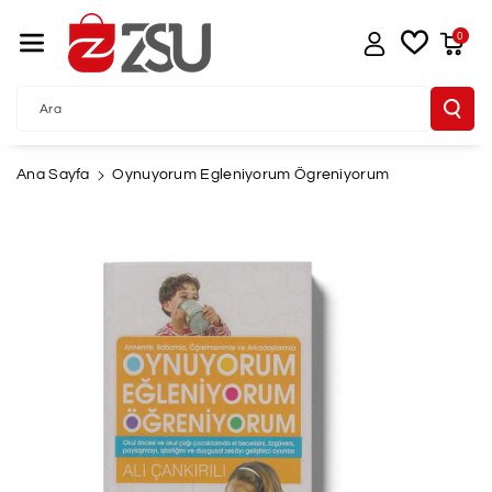
İçeriğe Atla
0
Ara
Ana Sayfa
Oynuyorum Egleniyorum Ögreniyorum
Ürün
Bilgisine
Atla