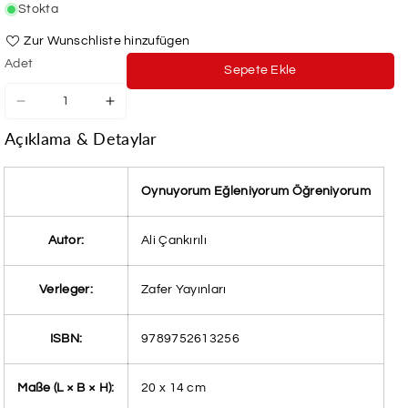
Stokta
Zur Wunschliste hinzufügen
Adet
Sepete Ekle
Oynuyorum
Oynuyorum
Egleniyorum
Egleniyorum
Açıklama & Detaylar
Ögreniyorum
Ögreniyorum
için
için
adedi
adedi
Oynuyorum Eğleniyorum Öğreniyorum
azaltın
artırın
Autor:
Ali Çankırılı
Verleger:
Zafer Yayınları
ISBN:
9789752613256
Maße (L × B × H):
20 x 14 cm