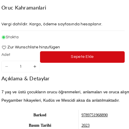
Oruc Kahramanlari
Vergi dahildir.
Kargo
, ödeme sayfasında hesaplanır.
Stokta
Zur Wunschliste hinzufügen
Adet
Sepete Ekle
Oruc
Oruc
Kahramanlari
Kahramanlari
Açıklama & Detaylar
için
için
adedi
adedi
azaltın
artırın
7 yaş ve üstü çocukların orucu öğrenmeleri, anlamaları ve oruca alışma
Peygamber hikayeleri, Kudüs ve Mescidi aksa da anlatılmaktadır.
Barkod
9789751968890
Basım Tarihi
2023