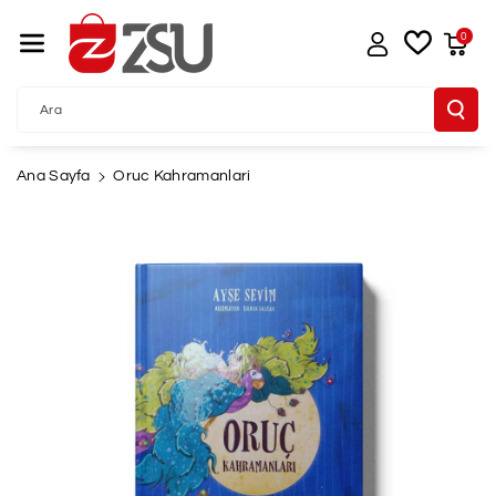
İçeriğe Atla
0
Ara
Ana Sayfa
Oruc Kahramanlari
Ürün
Bilgisine
Atla