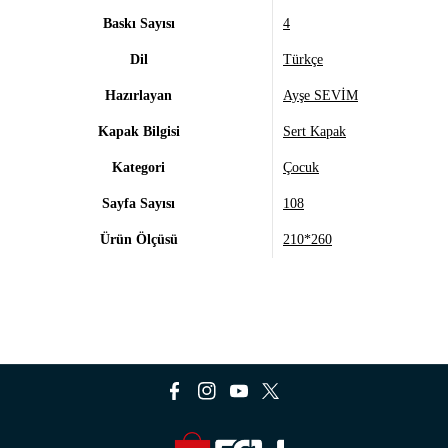
Baskı Sayısı
4
Dil
Türkçe
Hazırlayan
Ayşe SEVİM
Kapak Bilgisi
Sert Kapak
Kategori
Çocuk
Sayfa Sayısı
108
Ürün Ölçüsü
210*260
F
I
Y
T
a
n
o
w