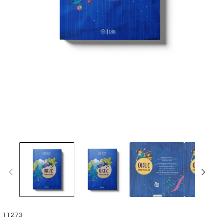
SKU:
11273