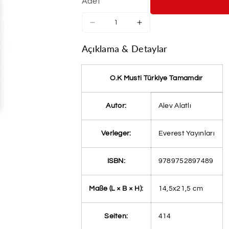
Adet
O.K
O.K
Musti
Musti
Türkiye
Türkiye
Açıklama & Detaylar
Tamamdir
Tamamdir
için
için
adedi
adedi
O.K Musti Türkiye Tamamdır
azaltın
artırın
Autor:
Alev Alatlı
Verleger:
Everest Yayınları
ISBN:
9789752897489
Maße (L × B × H):
14,5x21,5 cm
Seiten:
414