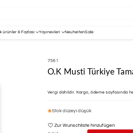
k ürünler & Fazlasi
Yayınevleri
Neuheiten
Sale
SKU:
7561
O.K Musti Türkiye Tam
Vergi dahildir.
Kargo
, ödeme sayfasında he
Stok düzeyi düşük
Zur Wunschliste hinzufügen