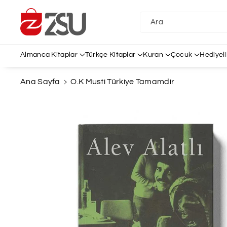
İçeriğe Atl
A
Ara
Almanca Kitaplar
Türkçe Kitaplar
Kuran
Çocuk
Hediyeli
Ana Sayfa
O.K Musti Türkiye Tamamdir
Ürün
Bilgisine
Atla