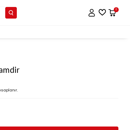
0
amdir
saplanır.