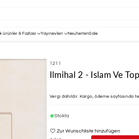
k ürünler & Fazlasi
Yayınevleri
Neuheiten
Sale
SKU:
1211
Ilmihal 2 - Islam Ve To
Vergi dahildir.
Kargo
, ödeme sayfasında he
Stokta
Zur Wunschliste hinzufügen