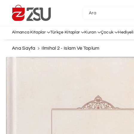
İçeriğe Atl
A
Ara
Almanca Kitaplar
Türkçe Kitaplar
Kuran
Çocuk
Hediyeli
Ana Sayfa
Ilmihal 2 - Islam Ve Toplum
Ürün
Bilgisine
Atla