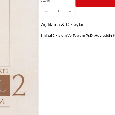
Adet
Ilmihal
Ilmihal
2
2
-
-
Açıklama & Detaylar
Islam
Islam
Ve
Ve
Ilmihal 2 - Islam Ve Toplum Pr.Dr.Hayreddin
Toplum
Toplum
için
için
adedi
adedi
azaltın
artırın