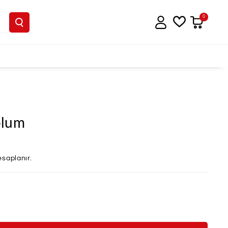
0
plum
saplanır.