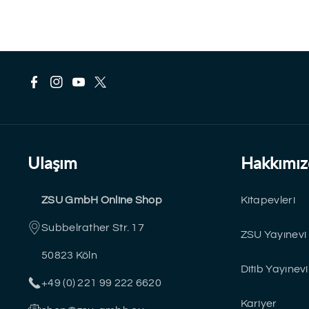
F
I
Y
T
a
n
o
w
c
s
u
i
Ulaşım
Hakkımız
e
t
T
t
ZSU GmbH Online Shop
Kitapevleri
b
a
u
t
Subbelrather Str. 17
o
g
b
e
ZSU Yayınevi
50823 Köln
o
r
e
r
Ditib Yayınevi
+49 (0) 221 99 222 6620
k
a
Kariyer