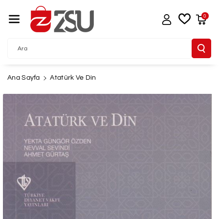
İçeriğe Atla
0
Ara
Ana Sayfa
Atatürk Ve Din
Ürün
Bilgisine
Atla