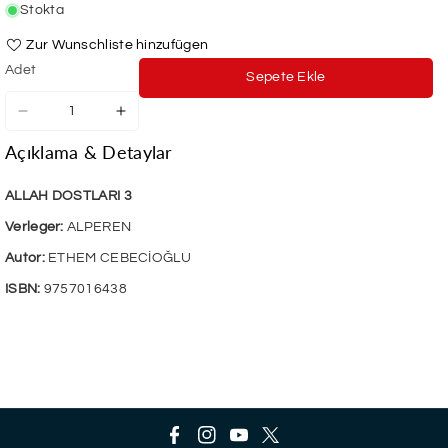
Stokta
Zur Wunschliste hinzufügen
Adet
Sepete Ekle
Allah
Allah
Dostlari
Dostlari
Açıklama & Detaylar
3
3
için
için
adedi
adedi
ALLAH DOSTLARI 3
azaltın
artırın
Verleger:
ALPEREN
Autor:
ETHEM CEBECİOĞLU
ISBN:
9757016438
F
I
Y
T