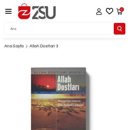
İçeriğe Atla
0
Ara
Ana Sayfa
Allah Dostlari 3
Ürün
Bilgisine
Atla