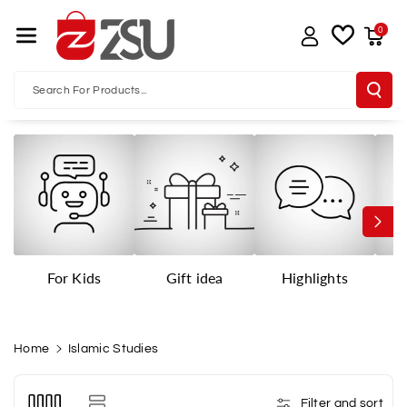
Skip To Con
Tent
0
Search For Products...
For Kids
Gift idea
Highlights
I
Home
Islamic Studies
Filter and sort