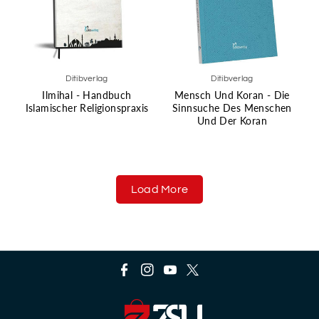
Ditibverlag
Ditibverlag
Ilmihal - Handbuch
Mensch Und Koran - Die
Islamischer Religionspraxis
Sinnsuche Des Menschen
Und Der Koran
Load More
F
I
Y
T
a
n
o
w
c
s
u
i