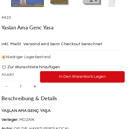
SKU:
4423
Yaslan Ama Genc Yasa
inkl. MwSt.
Versand
wird beim Checkout berechnet
Niedriger Lagerbestand
Zur Wunschliste hinzufügen
Anzahl
In Den Warenkorb Legen
Verringere
Erhöhe
die
die
Beschreibung & Details
Menge
Menge
für
für
Yaslan
Yaslan
YAŞLAN AMA GENÇ YAŞA
Ama
Ama
Verleger:
MOZAİK
Genc
Genc
Yasa
Yasa
Autor:
OP. DR. HAYATİ FERDİ KOCAL