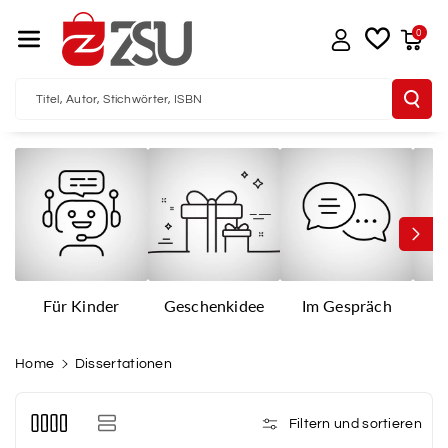
Direkt Zum I
Nhalt
0
Titel, Autor, Stichwörter, ISBN
Für Kinder
Geschenkidee
Im Gespräch
I
Home
Dissertationen
Filtern und sortieren