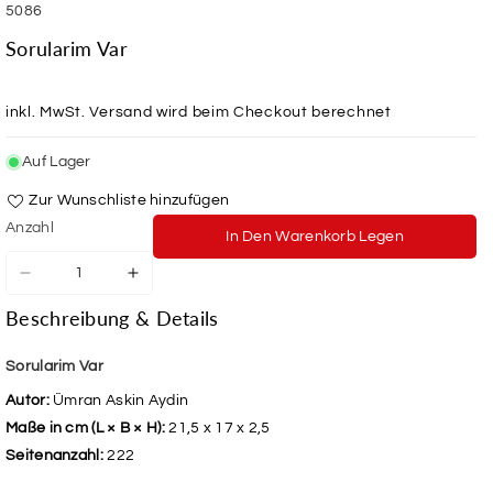
SKU:
5086
Sorularim Var
inkl. MwSt.
Versand
wird beim Checkout berechnet
Auf Lager
Zur Wunschliste hinzufügen
Anzahl
In Den Warenkorb Legen
Verringere
Erhöhe
die
die
Beschreibung & Details
Menge
Menge
für
für
Sorularim
Sorularim
Sorularim Var
Var
Var
Autor:
Ümran Askin Aydin
Maße in cm (L × B × H):
21,5 x 17 x 2,5
Seitenanzahl:
222