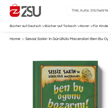
Direkt Zum
Inhalt
Titel, Autor, Stichwört
Bücher auf Deutsch
Bücher auf Türkisch
Koran
Für Kinde
Home
Sessiz Sakin`in Gürültülü Maceralari Ben Bu Oy
Zu
Produktinformationen
Springen