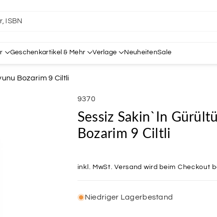
er, ISBN
r
Geschenkartikel & Mehr
Verlage
Neuheiten
Sale
unu Bozarim 9 Ciltli
SKU:
9370
Sessiz Sakin`in Gürül
Bozarim 9 Ciltli
inkl. MwSt.
Versand
wird beim Checkout 
Niedriger Lagerbestand