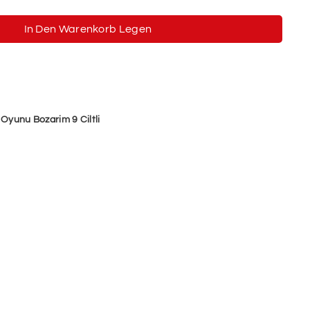
In Den Warenkorb Legen
 Oyunu Bozarim 9 Ciltli