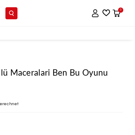
0
tülü Maceralari Ben Bu Oyunu
berechnet