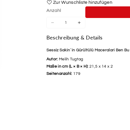
Zur Wunschliste hinzufügen
Anzahl
Verringere
Erhöhe
die
die
Menge
Menge
Beschreibung & Details
für
für
Sessiz
Sessiz
Sessiz Sakin`in Gürültülü Maceralari Ben Bu
Sakin`in
Sakin`in
Gürültülü
Gürültülü
Autor:
Melih Tugtag
Maceralari
Maceralari
Maße in cm (L × B × H):
21,5 x 14 x 2
Ben
Ben
Seitenanzahl:
179
Bu
Bu
Oyunu
Oyunu
Bozarim
Bozarim
9
9
Ciltli
Ciltli