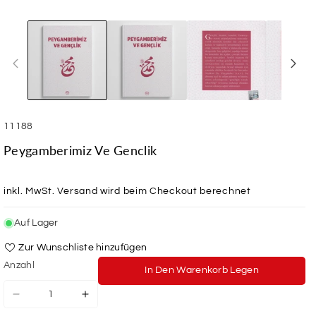
SKU:
11188
Peygamberimiz Ve Genclik
inkl. MwSt.
Versand
wird beim Checkout berechnet
Auf Lager
Zur Wunschliste hinzufügen
Anzahl
In Den Warenkorb Legen
Verringere
Erhöhe
die
die