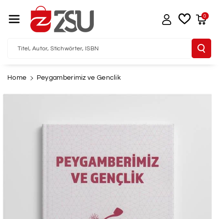
Direkt Zum I
Nhalt
0
Titel, Autor, Stichwörter, ISBN
Home
Peygamberimiz ve Genclik
u
oduktinformationen
pringen