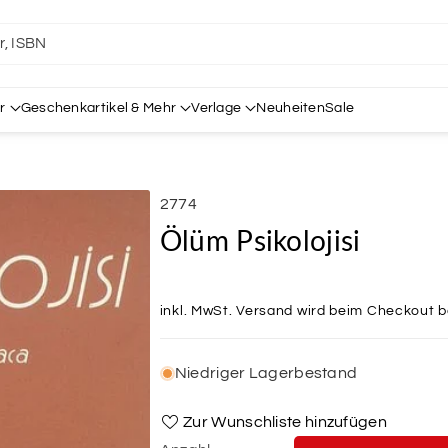
er, ISBN
r
Geschenkartikel & Mehr
Verlage
Neuheiten
Sale
SKU:
2774
Ölüm Psikolojisi
inkl. MwSt.
Versand
wird beim Checkout 
Niedriger Lagerbestand
Zur Wunschliste hinzufügen