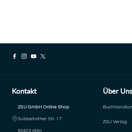
F
I
Y
T
a
n
o
w
c
s
u
i
Kontakt
Über Un
e
t
T
t
ZSU GmbH Online Shop
Buchhandlu
b
a
u
t
Subbelrather Str. 17
o
g
b
e
ZSU Verlag
50823 Köln