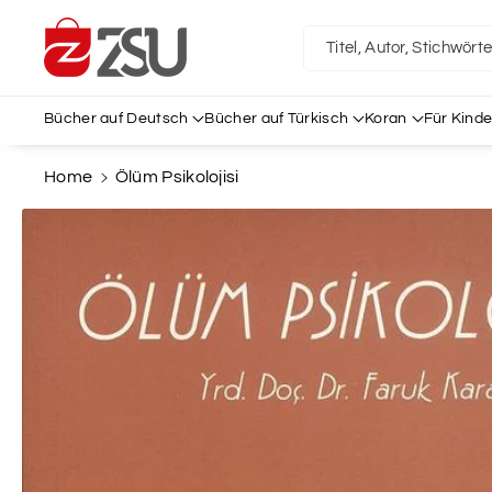
Direkt Zum
Inhalt
Titel, Autor, Stichwört
Bücher auf Deutsch
Bücher auf Türkisch
Koran
Für Kinde
Home
Ölüm Psikolojisi
Zu
Produktinformationen
Springen