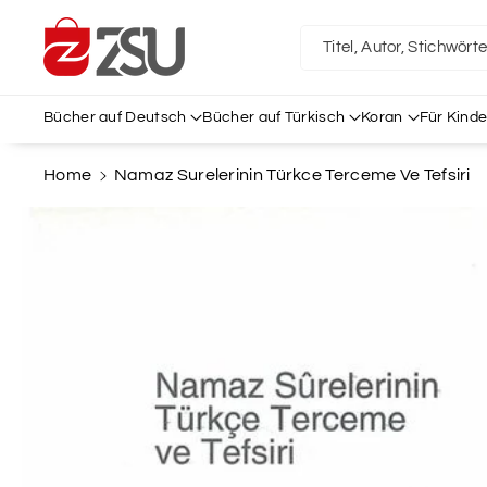
Direkt Zum
Inhalt
Titel, Autor, Stichwört
Bücher auf Deutsch
Bücher auf Türkisch
Koran
Für Kinde
Home
Namaz Surelerinin Türkce Terceme Ve Tefsiri
Zu
Produktinformationen
Springen