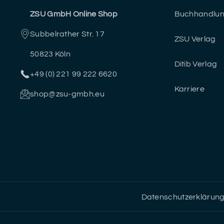
ZSU GmbH Online Shop
Buchhandlu
b
a
u
t
Subbelrather Str. 17
o
g
b
e
ZSU Verlag
50823 Köln
o
r
e
r
Ditib Verlag
+49 (0) 221 99 222 6620
k
a
Karriere
shop@zsu-gmbh.eu
m
Datenschutzerklärun