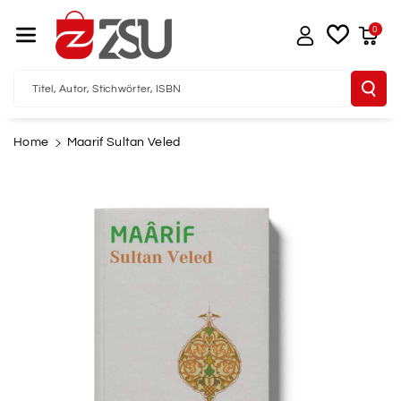
Direkt Zum I
Nhalt
0
Titel, Autor, Stichwörter, ISBN
Home
Maarif Sultan Veled
u
oduktinformationen
pringen