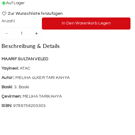
Auf Lager
Zur Wunschliste hinzufügen
Anzahl
In Den Warenkorb Legen
Verringere
Erhöhe
die
die
Beschreibung & Details
Menge
Menge
für
für
Maarif
Maarif
MAARIF SULTAN VELED
Sultan
Sultan
Yayinevi:
ATAC
Veled
Veled
Autor::
MELIHA üLKER TARI KAHYA
Baski
: 3. Baski
Çevirmen:
MELIHA TARIKAHYA
ISBN:
9789756205303