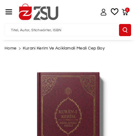
Direkt Zum I
Nhalt
0
Titel, Autor, Stichwörter, ISBN
Home
Kurani Kerim Ve Aciklamali Meali Cep Boy
u
oduktinformationen
pringen