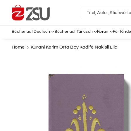
Direkt Zum
Inhalt
Titel, Autor, Stichwört
Bücher auf Deutsch
Bücher auf Türkisch
Koran
Für Kinde
Home
Kurani Kerim Orta Boy Kadife Nakisli Lila
Zu
Produktinformationen
Springen