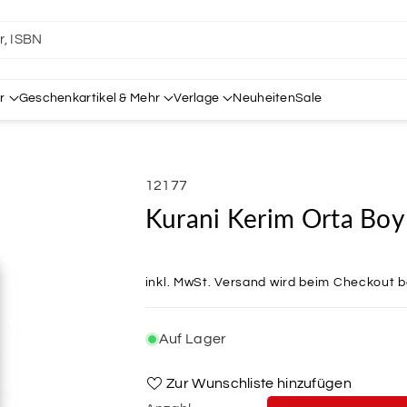
er, ISBN
r
Geschenkartikel & Mehr
Verlage
Neuheiten
Sale
SKU:
12177
Kurani Kerim Orta Boy 
inkl. MwSt.
Versand
wird beim Checkout 
Auf Lager
Zur Wunschliste hinzufügen