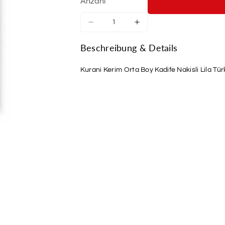
Anzahl
Verringere
Erhöhe
die
die
Menge
Menge
Beschreibung & Details
für
für
Kurani
Kurani
Kurani Kerim Orta Boy Kadife Nakisli Lila Tür
Kerim
Kerim
Orta
Orta
Boy
Boy
Kadife
Kadife
Nakisli
Nakisli
Lila
Lila