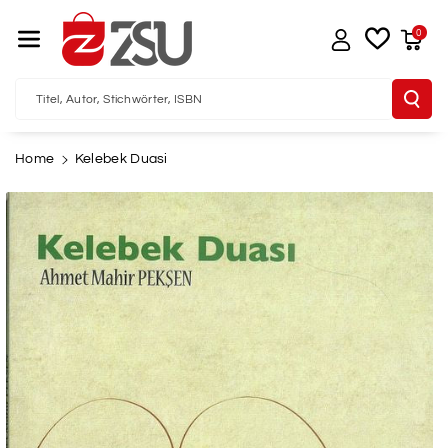
Direkt Zum I
Nhalt
0
Titel, Autor, Stichwörter, ISBN
Home
Kelebek Duasi
u
oduktinformationen
pringen