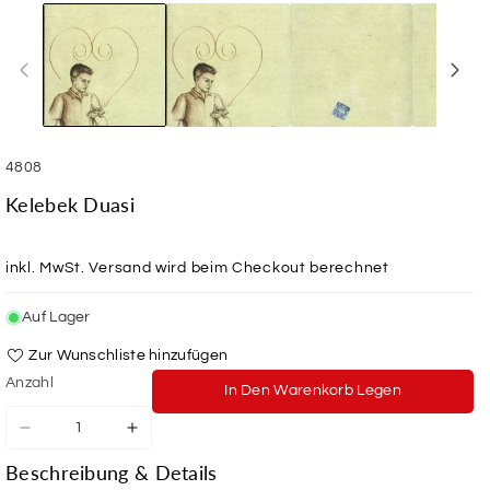
SKU:
4808
Kelebek Duasi
inkl. MwSt.
Versand
wird beim Checkout berechnet
Auf Lager
Zur Wunschliste hinzufügen
Anzahl
In Den Warenkorb Legen
Verringere
Erhöhe
die
die
Beschreibung & Details
Menge
Menge