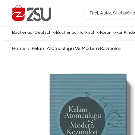
Direkt Zum
Inhalt
Titel, Autor, Stichwört
Bücher auf Deutsch
Bücher auf Türkisch
Koran
Für Kinde
Home
Kelam Atomculuğu Ve Modern Kozmoloji
Zu
Produktinformationen
Springen