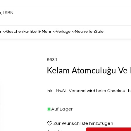
er, ISBN
r
Geschenkartikel & Mehr
Verlage
Neuheiten
Sale
SKU:
6631
Kelam Atomculuğu Ve 
inkl. MwSt.
Versand
wird beim Checkout 
Auf Lager
Zur Wunschliste hinzufügen