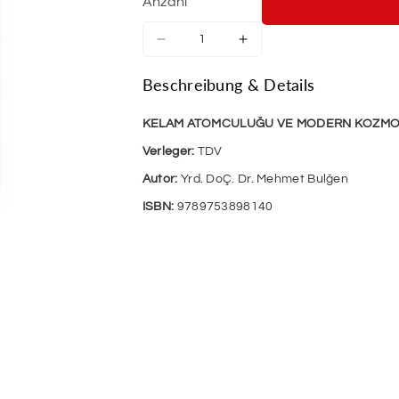
Anzahl
Verringere
Erhöhe
die
die
Menge
Menge
Beschreibung & Details
für
für
Kelam
Kelam
KELAM ATOMCULUĞU VE MODERN KOZMO
Atomculuğu
Atomculuğu
Ve
Ve
Verleger:
TDV
Modern
Modern
Autor:
Yrd. DoÇ. Dr. Mehmet Bulğen
Kozmoloji
Kozmoloji
ISBN:
9789753898140