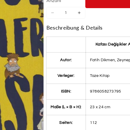
Anzahl
Verringere
Erhöhe
die
die
Menge
Menge
Beschreibung & Details
für
für
Kafasi
Kafasi
Degisikler
Degisikler
Kafası Değişikler A
Atlasi
Atlasi
Autor:
Fatih Dikmen, Zeyne
Verleger:
Taze Kitap
ISBN:
9786058273795
Maße (L × B × H):
23 x 24 cm
Seiten:
112