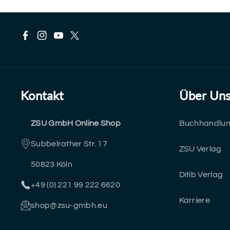
F
I
Y
T
a
n
o
w
c
s
u
i
Kontakt
Über Un
e
t
T
t
ZSU GmbH Online Shop
Buchhandlu
b
a
u
t
Subbelrather Str. 17
o
g
b
e
ZSU Verlag
50823 Köln
o
r
e
r
Ditib Verlag
+49 (0) 221 99 222 6620
k
a
Karriere
shop@zsu-gmbh.eu
m