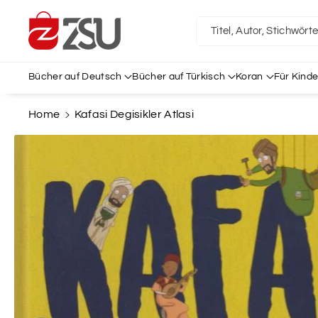
Direkt Zum
Inhalt
Titel, Autor, Stichwört
Bücher auf Deutsch
Bücher auf Türkisch
Koran
Für Kinde
Home
Kafasi Degisikler Atlasi
Zu
Produktinformationen
Springen