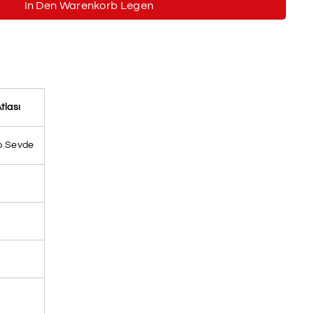
In Den Warenkorb Legen
tlası
p Sevde