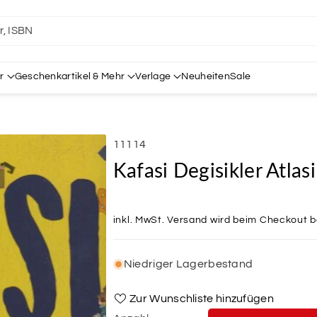
er, ISBN
r
Geschenkartikel & Mehr
Verlage
Neuheiten
Sale
SKU:
11114
Kafasi Degisikler Atlasi
inkl. MwSt.
Versand
wird beim Checkout 
Niedriger Lagerbestand
Zur Wunschliste hinzufügen