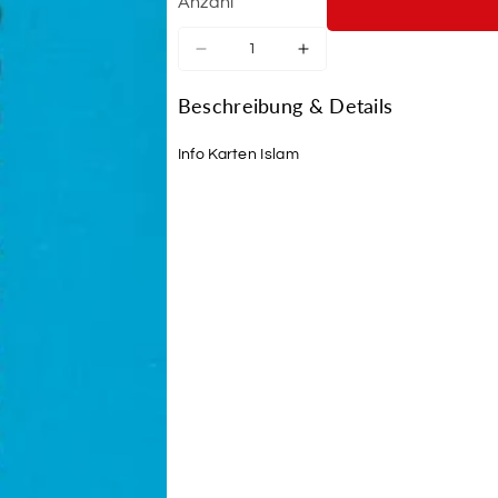
Anzahl
Verringere
Erhöhe
die
die
Menge
Menge
Beschreibung & Details
für
für
Info
Info
Info Karten Islam
Karten
Karten
Islam
Islam