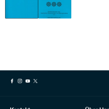
F
I
Y
T
a
n
o
w
c
s
u
i