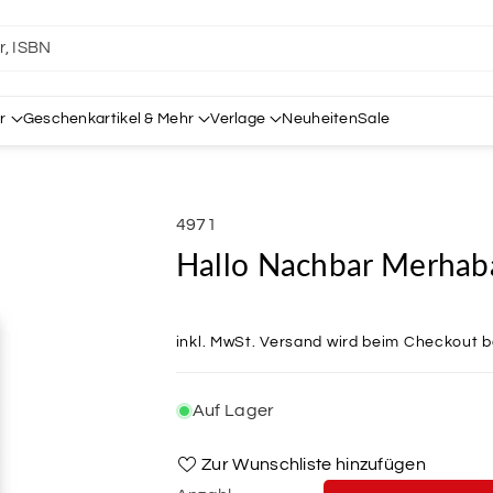
er, ISBN
r
Geschenkartikel & Mehr
Verlage
Neuheiten
Sale
SKU:
4971
Hallo Nachbar Merha
inkl. MwSt.
Versand
wird beim Checkout 
Auf Lager
Zur Wunschliste hinzufügen