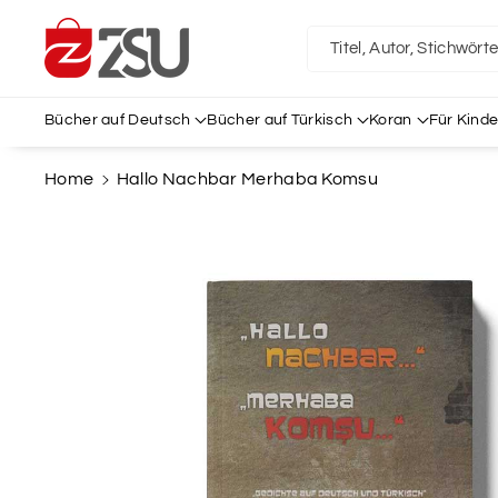
Direkt Zum
Inhalt
Titel, Autor, Stichwört
Bücher auf Deutsch
Bücher auf Türkisch
Koran
Für Kinde
Home
Hallo Nachbar Merhaba Komsu
Zu
Produktinformationen
Springen