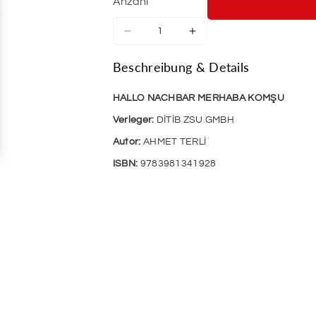
Anzahl
Verringere
Erhöhe
die
die
Menge
Menge
Beschreibung & Details
für
für
Hallo
Hallo
HALLO NACHBAR MERHABA KOMŞU
Nachbar
Nachbar
Merhaba
Merhaba
Verleger:
DİTİB ZSU GMBH
Komsu
Komsu
Autor:
AHMET TERLİ
ISBN:
9783981341928