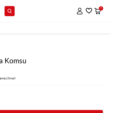
0
ba Komsu
berechnet