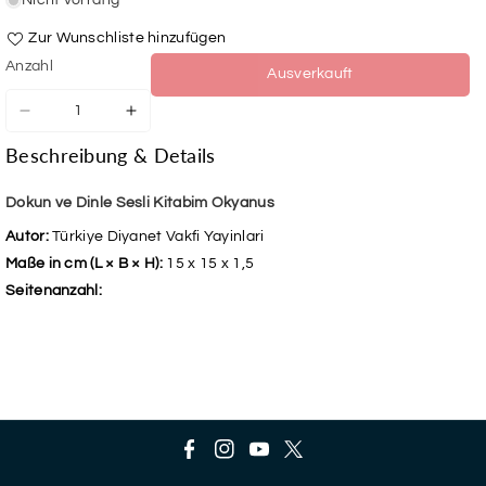
Nicht vorrätig
Zur Wunschliste hinzufügen
Anzahl
Ausverkauft
Verringere
Erhöhe
die
die
Beschreibung & Details
Menge
Menge
für
für
Dokun
Dokun
Dokun ve Dinle Sesli Kitabim Okyanus
ve
ve
Autor:
Türkiye Diyanet Vakfi Yayinlari
Dinle
Dinle
Sesli
Sesli
Maße in cm (L × B × H):
15 x 15 x 1,5
Kitabim
Kitabim
Seitenanzahl:
Okyanus
Okyanus
F
I
Y
T