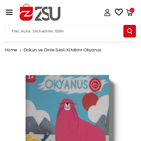
Direkt Zum I
Nhalt
0
Titel, Autor, Stichwörter, ISBN
Home
Dokun ve Dinle Sesli Kitabim Okyanus
u
oduktinformationen
pringen