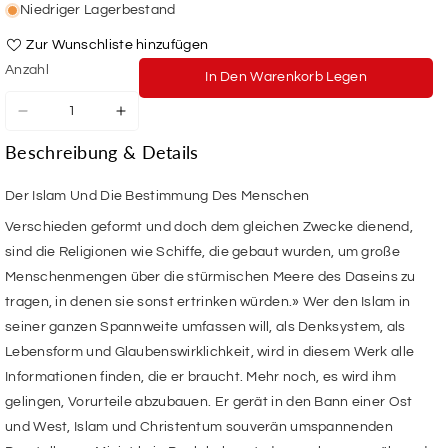
Niedriger Lagerbestand
Zur Wunschliste hinzufügen
Anzahl
In Den Warenkorb Legen
Verringere
Erhöhe
die
die
Beschreibung & Details
Menge
Menge
für
für
Der
Der
Der Islam Und Die Bestimmung Des Menschen
Islam
Islam
Verschieden geformt und doch dem gleichen Zwecke dienend,
Und
Und
Die
Die
sind die Religionen wie Schiffe, die gebaut wurden, um große
Bestimmung
Bestimmung
Menschenmengen über die stürmischen Meere des Daseins zu
Des
Des
tragen, in denen sie sonst ertrinken würden.» Wer den Islam in
Menschen
Menschen
seiner ganzen Spannweite umfassen will, als Denksystem, als
Lebensform und Glaubenswirklichkeit, wird in diesem Werk alle
Informationen finden, die er braucht. Mehr noch, es wird ihm
gelingen, Vorurteile abzubauen. Er gerät in den Bann einer Ost
und West, Islam und Christentum souverän umspannenden