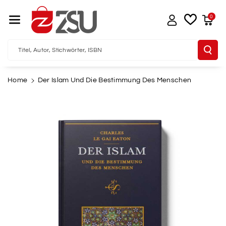
Direkt Zum I
Nhalt
0
Titel, Autor, Stichwörter, ISBN
Home
Der Islam Und Die Bestimmung Des Menschen
u
oduktinformationen
pringen