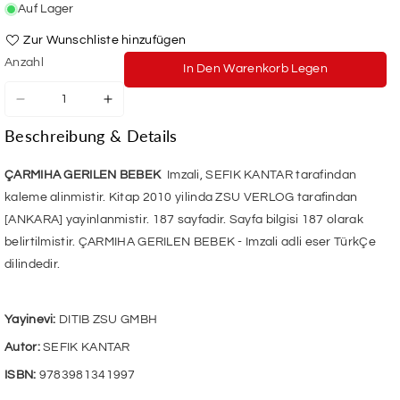
Auf Lager
Zur Wunschliste hinzufügen
Anzahl
In Den Warenkorb Legen
Verringere
Erhöhe
die
die
Beschreibung & Details
Menge
Menge
für
für
Carmiha
Carmiha
ÇARMIHA GERILEN BEBEK
Imzali, SEFIK KANTAR tarafindan
Gerilen
Gerilen
kaleme alinmistir. Kitap 2010 yilinda ZSU VERLOG tarafindan
Bebek
Bebek
[ANKARA] yayinlanmistir. 187 sayfadir. Sayfa bilgisi 187 olarak
belirtilmistir. ÇARMIHA GERILEN BEBEK - Imzali adli eser TürkÇe
dilindedir.
Yayinevi:
DITIB ZSU GMBH
Autor:
SEFIK KANTAR
ISBN:
9783981341997