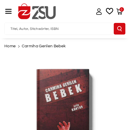
Direkt Zum I
Nhalt
0
Titel, Autor, Stichwörter, ISBN
Home
Carmiha Gerilen Bebek
u
oduktinformationen
pringen