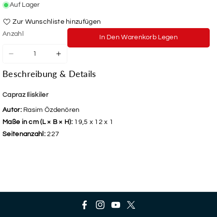
Auf Lager
Zur Wunschliste hinzufügen
Anzahl
In Den Warenkorb Legen
Verringere
Erhöhe
die
die
Beschreibung & Details
Menge
Menge
für
für
Capraz
Capraz
Capraz Iliskiler
Iliskiler
Iliskiler
Autor:
Rasim Özdenören
Maße in cm (L × B × H):
19,5 x 12 x 1
Seitenanzahl:
227
F
I
Y
T