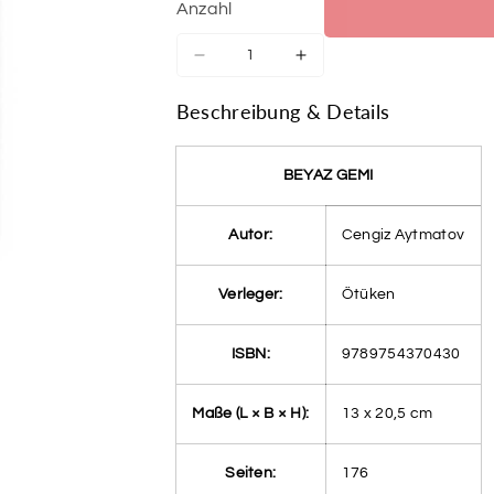
Anzahl
Verringere
Erhöhe
die
die
Menge
Menge
Beschreibung & Details
für
für
Beyaz
Beyaz
Gemi
Gemi
BEYAZ GEMI
Autor:
Cengiz Aytmatov
Verleger:
Ötüken
ISBN:
9789754370430
Maße (L × B × H):
13 x 20,5 cm
Seiten:
176