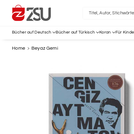
Direkt Zum
Inhalt
Titel, Autor, Stichwört
Bücher auf Deutsch
Bücher auf Türkisch
Koran
Für Kinde
Home
Beyaz Gemi
Zu
Produktinformationen
Springen