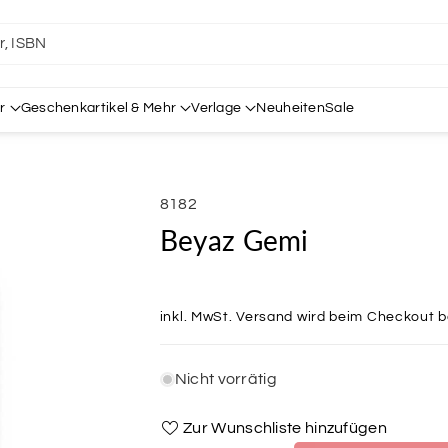
er, ISBN
r
Geschenkartikel & Mehr
Verlage
Neuheiten
Sale
SKU:
8182
Beyaz Gemi
inkl. MwSt.
Versand
wird beim Checkout 
Nicht vorrätig
Zur Wunschliste hinzufügen