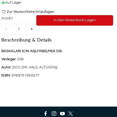
Auf Lager
Zur Wunschliste hinzufügen
Anzahl
In Den Warenkorb Legen
Verringere
Erhöhe
die
die
Beschreibung & Details
Menge
Menge
für
für
Başkaları
Başkaları
BASKALARI ICIN AGLIYABILMEK Dib
İçin
İçin
Verleger:
DİB
Agliyabilmek
Agliyabilmek
Autor:
DOC.DR. HALİL ALTUNTAŞ
ISBN:
9789751950277
F
I
Y
T