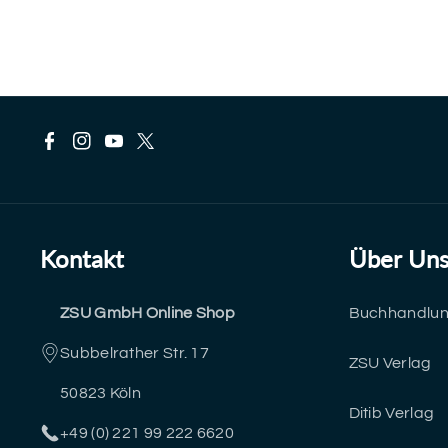
F
I
Y
T
a
n
o
w
c
s
u
i
Kontakt
Über Un
e
t
T
t
ZSU GmbH Online Shop
Buchhandlu
b
a
u
t
Subbelrather Str. 17
o
g
b
e
ZSU Verlag
50823 Köln
o
r
e
r
Ditib Verlag
+49 (0) 221 99 222 6620
k
a