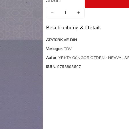
Anzahl
Verringere
Erhöhe
die
die
Menge
Menge
Beschreibung & Details
für
für
Atatürk
Atatürk
ATATüRK VE DİN
Ve
Ve
Din
Din
Verleger:
TDV
Autor:
YEKTA GüNGÖR ÖZDEN - NEVVAL SE
ISBN:
9753893507