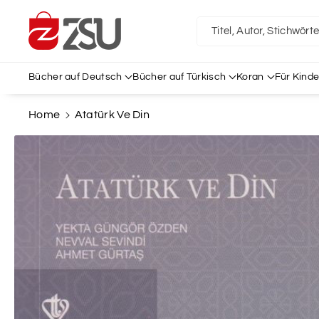
Direkt Zum
Inhalt
Titel, Autor, Stichwört
Bücher auf Deutsch
Bücher auf Türkisch
Koran
Für Kinde
Home
Atatürk Ve Din
Zu
Produktinformationen
Springen