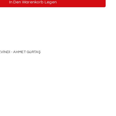
In Den Warenkorb Legen
VİNDİ - AHMET GüRTAŞ