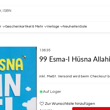
er, ISBN
r
Geschenkartikel & Mehr
Verlage
Neuheiten
Sale
SKU:
13635
99 Esma-I Hüsna Allahi
inkl. MwSt.
Versand
wird beim Checkout 
Auf Lager
Zur Wunschliste hinzufügen