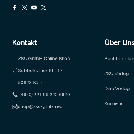
F
I
Y
T
a
n
o
w
c
s
u
i
Kontakt
Über Un
e
t
T
t
ZSU GmbH Online Shop
Buchhandlu
b
a
u
t
Subbelrather Str. 17
o
g
b
e
ZSU Verlag
50823 Köln
o
r
e
r
Ditib Verlag
+49 (0) 221 99 222 6620
k
a
Karriere
shop@zsu-gmbh.eu
m