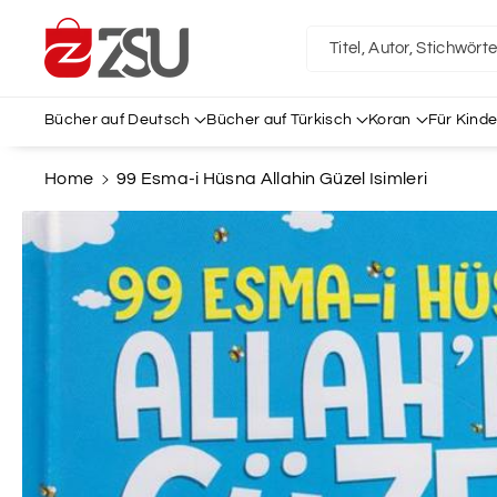
Direkt Zum
Inhalt
Titel, Autor, Stichwört
Bücher auf Deutsch
Bücher auf Türkisch
Koran
Für Kinde
Home
99 Esma-i Hüsna Allahin Güzel Isimleri
Zu
Produktinformationen
Springen