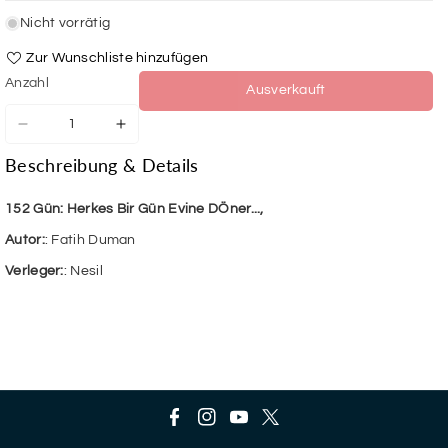
Nicht vorrätig
Zur Wunschliste hinzufügen
Anzahl
Ausverkauft
Verringere
Erhöhe
die
die
Beschreibung & Details
Menge
Menge
für
für
152
152
152 Gün: Herkes Bir Gün Evine DÖner...,
Gün:
Gün:
Autor:
: Fatih Duman
Herkes
Herkes
Bir
Bir
Verleger:
: Nesil
Gün
Gün
Evine
Evine
Döner...
Döner...
F
I
Y
T