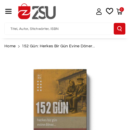
Direkt Zum I
Nhalt
0
Titel, Autor, Stichwörter, ISBN
Home
152 Gün: Herkes Bir Gün Evine Döner...
u
oduktinformationen
pringen