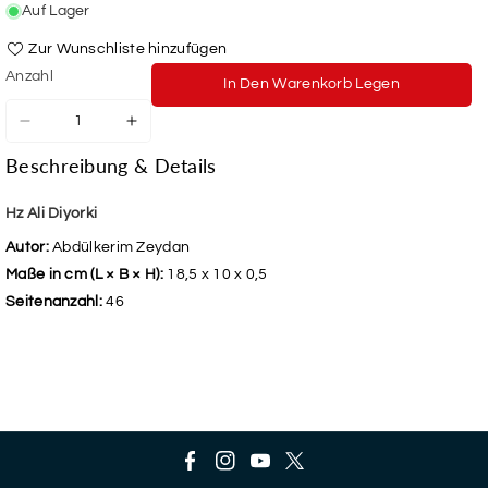
Auf Lager
Zur Wunschliste hinzufügen
Anzahl
In Den Warenkorb Legen
Verringere
Erhöhe
die
die
Beschreibung & Details
Menge
Menge
für
für
Hz
Hz
Hz Ali Diyorki
Ali
Ali
Autor:
Abdülkerim Zeydan
Diyorki
Diyorki
Maße in cm (L × B × H):
18,5 x 10 x 0,5
Seitenanzahl:
46
F
I
Y
T