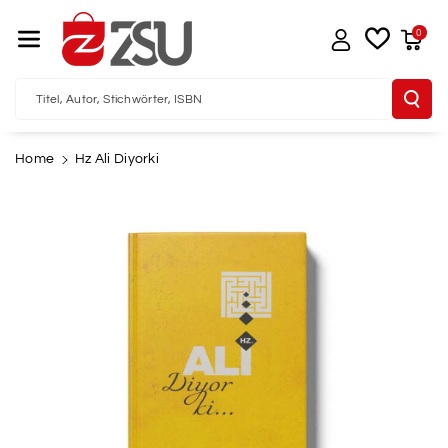
Direkt Zum I
Nhalt
0
Titel, Autor, Stichwörter, ISBN
Home
Hz Ali Diyorki
u
oduktinformationen
pringen