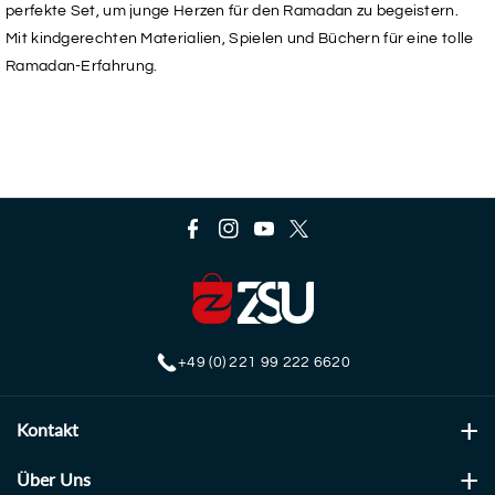
Ramazan
Ramazan
perfekte Set, um junge Herzen für den Ramadan zu begeistern.
7
7
Mit kindgerechten Materialien, Spielen und Büchern für eine tolle
Yas
Yas
Üstü
Üstü
Ramadan-Erfahrung.
Set
Set
F
I
Y
T
a
n
o
w
c
s
u
i
e
t
T
t
+49 (0) 221 99 222 6620
b
a
u
t
o
g
b
e
Kontakt
o
r
e
r
k
a
ZSU GmbH Online Shop
Über Uns
m