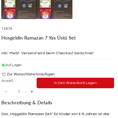
SKU:
13679
Hosgeldin Ramazan 7 Yas Üstü Set
inkl. MwSt.
Versand
wird beim Checkout berechnet
Auf Lager
Zur Wunschliste hinzufügen
Anzahl
In Den Warenkorb Legen
Verringere
Erhöhe
die
die
Beschreibung & Details
Menge
Menge
für
für
Hosgeldin
Hosgeldin
Das ‚Hoşgeldin Ramazan Seti‘ für Kinder von 4-6 Jahren ist das